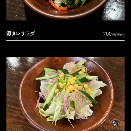
700
源タレサラダ
円(税込)
お
コ
デ
宴
ド
知
ラ
ィ
会
リ
ら
ム
ナ
コ
ン
せ
ー
ー
ク