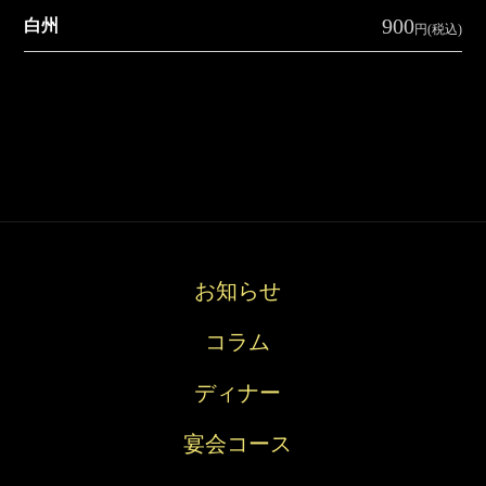
900
白州
円(税込)
お知らせ
コラム
お
コ
デ
宴
ド
ディナー
知
ラ
ィ
会
リ
ら
ム
ナ
コ
ン
宴会コース
せ
ー
ー
ク