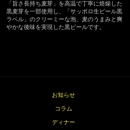
「旨さ長持ち麦芽」を高温で丁寧に焙燥した
黒麦芽を一部使用し、「サッポロ生ビール黒
ラベル」のクリーミーな泡、麦のうまみと爽
やかな後味を実現した黒ビールです。
お知らせ
コラム
お
コ
デ
宴
ド
知
ラ
ィ
会
リ
ディナー
ら
ム
ナ
コ
ン