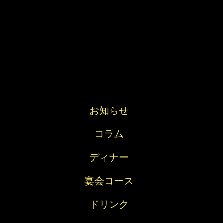
お
コ
デ
宴
ド
知
ラ
ィ
会
リ
ら
ム
ナ
コ
ン
せ
ー
ー
ク
ス
お知らせ
コラム
ディナー
宴会コース
ドリンク