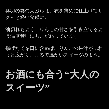
奥羽の宴の天ぷらは、衣を薄めに仕上げてサ
クッと軽い食感に。
油切れもよく、りんごの甘さを引き立てるよ
う温度管理にもこだわっています。
揚げたてを口に含めば、りんごの果汁がふわ
っと広がり、まるで温かいスイーツのよう。
お酒にも合う“大人の
お
コ
デ
宴
ド
知
ラ
ィ
会
リ
スイーツ”
ら
ム
ナ
コ
ン
せ
ー
ー
ク
ス